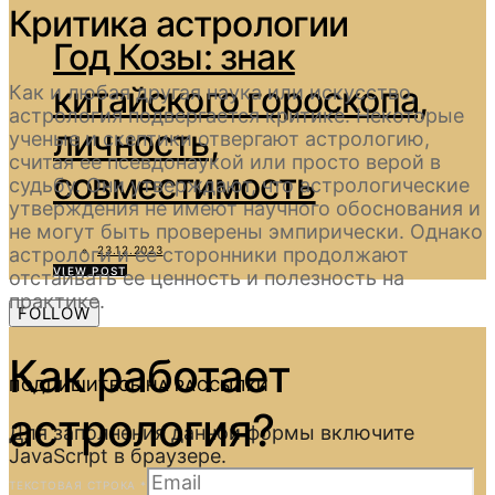
Критика астрологии
Год Козы: знак
китайского гороскопа,
Как и любая другая наука или искусство,
астрология подвергается критике. Некоторые
личность,
ученые и скептики отвергают астрологию,
считая ее псевдонаукой или просто верой в
совместимость
судьбу. Они утверждают, что астрологические
утверждения не имеют научного обоснования и
не могут быть проверены эмпирически. Однако
астрологи и ее сторонники продолжают
23.12.2023
VIEW POST
отстаивать ее ценность и полезность на
практике.
FOLLOW
Как работает
ПОДПИШИТЕСЬ НА РАССЫЛКИ
астрология?
Для заполнения данной формы включите
JavaScript в браузере.
ТЕКСТОВАЯ СТРОКА
*