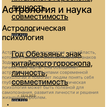
личность,
Астрология и наука
совместимость
Астрологическая
23.12.2023
психология
VIEW POST
Год Обезьяны: знак
Астрологическая психология – это область,
которая исследует влияние планет и знаков
китайского гороскопа,
Зодиака на человеческую психику и
личностные черты. Она объединяет
личность,
астрологию с принципами современной
психологии и помогает людям понять себя
совместимость
глубже и осознаннее. Астрологическая
психология может быть полезной для
самопознания, развития личности и решения
23.12.2023
жизненных проблем.
VIEW POST