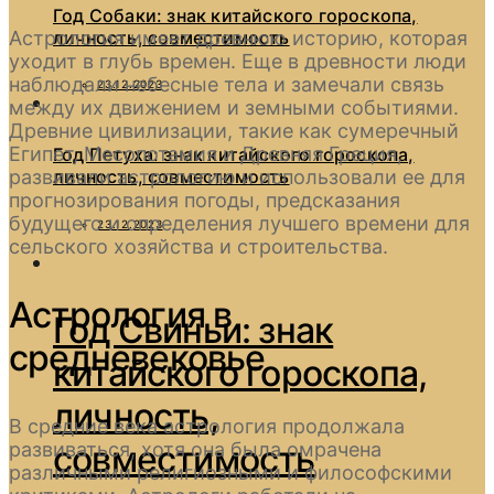
Год Собаки: знак китайского гороскопа,
личность, совместимость
Астрология имеет древнюю историю, которая
уходит в глубь времен. Еще в древности люди
наблюдали небесные тела и замечали связь
23.12.2023
между их движением и земными событиями.
Древние цивилизации, такие как сумеречный
Египет, Месопотамия и Древняя Греция,
Год Петуха: знак китайского гороскопа,
личность, совместимость
развивали астрологию и использовали ее для
прогнозирования погоды, предсказания
будущего и определения лучшего времени для
23.12.2023
сельского хозяйства и строительства.
Астрология в
Год Свиньи: знак
средневековье
китайского гороскопа,
личность,
В средние века астрология продолжала
совместимость
развиваться, хотя она была омрачена
различными религиозными и философскими