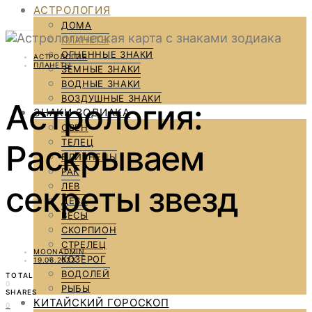
АСТРОЛОГИЯ
ДОМА
ПЛАНЕТЫ
ОГНЕННЫЕ ЗНАКИ
АСТРОЛОГИЯ
ПЛАНЕТЫ
ЗЕМНЫЕ ЗНАКИ
ВОДНЫЕ ЗНАКИ
ВОЗДУШНЫЕ ЗНАКИ
Астрология:
ЗНАКИ ЗОДИАКА
ОВЕН
ТЕЛЕЦ
Раскрываем
БЛИЗНЕЦЫ
РАК
секреты звезд
ЛЕВ
ДЕВА
ВЕСЫ
СКОРПИОН
СТРЕЛЕЦ
MOONADMIN
КОЗЕРОГ
19.06.2023
ВОДОЛЕЙ
TOTAL
0
РЫБЫ
SHARES
КИТАЙСКИЙ ГОРОСКОП
0