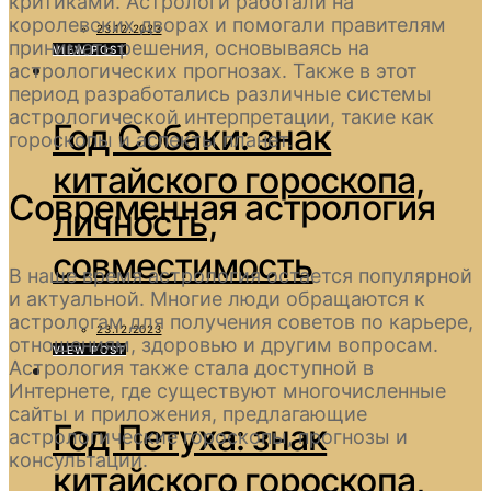
критиками. Астрологи работали на
королевских дворах и помогали правителям
23.12.2023
принимать решения, основываясь на
VIEW POST
астрологических прогнозах. Также в этот
период разработались различные системы
астрологической интерпретации, такие как
Год Собаки: знак
гороскопы и аспекты планет.
китайского гороскопа,
Современная астрология
личность,
совместимость
В наше время астрология остается популярной
и актуальной. Многие люди обращаются к
астрологам для получения советов по карьере,
23.12.2023
отношениям, здоровью и другим вопросам.
VIEW POST
Астрология также стала доступной в
Интернете, где существуют многочисленные
сайты и приложения, предлагающие
Год Петуха: знак
астрологические гороскопы, прогнозы и
консультации.
китайского гороскопа,