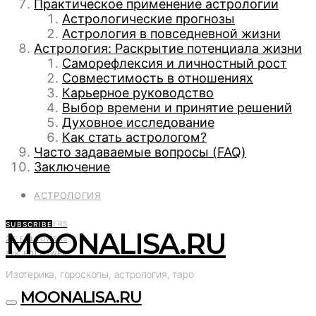
Практическое применение астрологии
Астрологические прогнозы
Астрология в повседневной жизни
Астрология: Раскрытие потенциала жизни
Саморефлексия и личностный рост
Совместимость в отношениях
Карьерное руководство
Выбор времени и принятие решений
Духовное исследование
Как стать астрологом?
Часто задаваемые вопросы (FAQ)
Заключение
АСТРОЛОГИЯ
2K
FOLLOWERS
SUBSCRIBE
MOONALISA.RU
2K
FOLLOWERS
12K
FOLLOWERS
Изотерика, гороскопы, астрология, таро
MOONALISA.RU