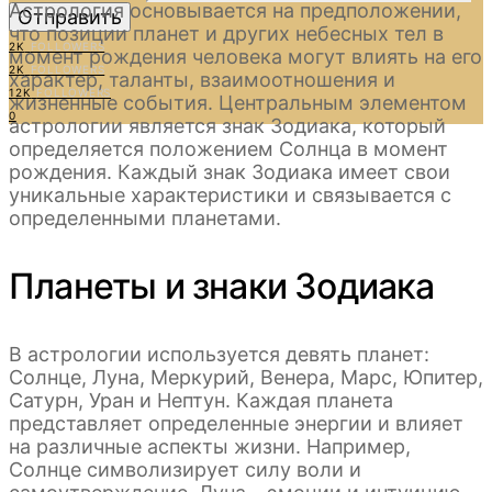
Астрология основывается на предположении,
Отправить
что позиции планет и других небесных тел в
2K
FOLLOWERS
момент рождения человека могут влиять на его
2K
FOLLOWERS
характер, таланты, взаимоотношения и
12K
FOLLOWERS
жизненные события. Центральным элементом
0
астрологии является знак Зодиака, который
определяется положением Солнца в момент
рождения. Каждый знак Зодиака имеет свои
уникальные характеристики и связывается с
определенными планетами.
Планеты и знаки Зодиака
В астрологии используется девять планет:
Солнце, Луна, Меркурий, Венера, Марс, Юпитер,
Сатурн, Уран и Нептун. Каждая планета
представляет определенные энергии и влияет
на различные аспекты жизни. Например,
Солнце символизирует силу воли и