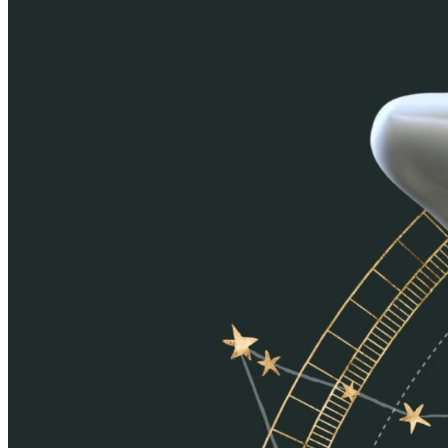
ЗМЕЯ
КОЗА
ОБЕЗЬЯНА
ПЕТУХ
СОБАКА
СВИНЬЯ
НУМЕРОЛОГИЯ
ЧИСЛО ЖИЗНЕННОГО ПУТИ
МАСТЕР-ЧИСЛА
НУМЕРОЛОГИЯ ИМЕНИ
ЧИСЛО ДУШЕВНОГО ПРОБУЖДЕНИЯ
ЧИСЛО СУДЬБЫ
ЧИСЛО ЛИЧНОСТИ
ТАРО
СТАРШИЕ АРКАНЫ
МЛАДШИЕ АРКАНЫ
MOONALISA.RU
MOONALISA - ваш путеводитель в мире