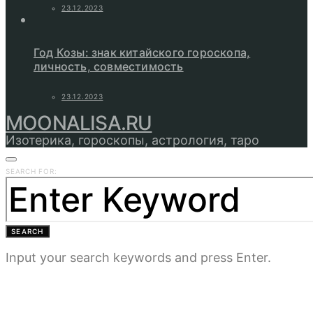
23.12.2023
Год Козы: знак китайского гороскопа,
личность, совместимость
23.12.2023
MOONALISA.RU
Изотерика, гороскопы, астрология, таро
SEARCH FOR:
SEARCH
Input your search keywords and press Enter.