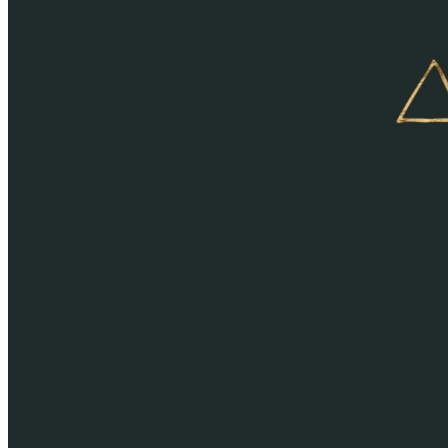
ВОЗДУШНЫЕ ЗНАКИ
ЗНАКИ ЗОДИАКА
ОВЕН
ТЕЛЕЦ
БЛИЗНЕЦЫ
РАК
ЛЕВ
ДЕВА
ВЕСЫ
СКОРПИОН
СТРЕЛЕЦ
КОЗЕРОГ
ВОДОЛЕЙ
РЫБЫ
КИТАЙСКИЙ ГОРОСКОП
КРЫСА
БЫК
ТИГР
КРОЛИК
ДРАКОН
ЛОШАДЬ