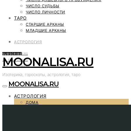
ЧИСЛО СУДЬБЫ
ЧИСЛО ЛИЧНОСТИ
ТАРО
СТАРШИЕ АРКАНЫ
МЛАДШИЕ АРКАНЫ
АСТРОЛОГИЯ
2K
FOLLOWERS
SUBSCRIBE
MOONALISA.RU
2K
FOLLOWERS
12K
FOLLOWERS
Изотерика, гороскопы, астрология, таро
MOONALISA.RU
АСТРОЛОГИЯ
ДОМА
ПЛАНЕТЫ
ОГНЕННЫЕ ЗНАКИ
ЗЕМНЫЕ ЗНАКИ
ВОДНЫЕ ЗНАКИ