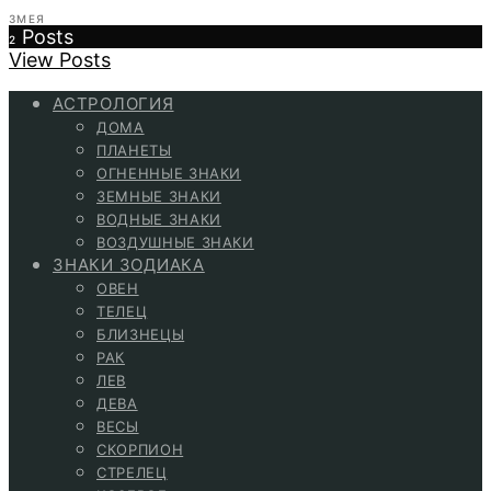
ЗМЕЯ
Posts
2
View Posts
АСТРОЛОГИЯ
ДОМА
ПЛАНЕТЫ
ОГНЕННЫЕ ЗНАКИ
ЗЕМНЫЕ ЗНАКИ
ВОДНЫЕ ЗНАКИ
ВОЗДУШНЫЕ ЗНАКИ
ЗНАКИ ЗОДИАКА
ОВЕН
ТЕЛЕЦ
БЛИЗНЕЦЫ
РАК
ЛЕВ
ДЕВА
ВЕСЫ
СКОРПИОН
СТРЕЛЕЦ